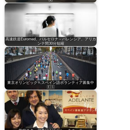
✉️
高速鉄道Euromed、バルセロナ－バレンシア、アリカ
ンテ間30分短縮
東京オリンピック🏃スペイン語ボランティア募集中
🇪🇸