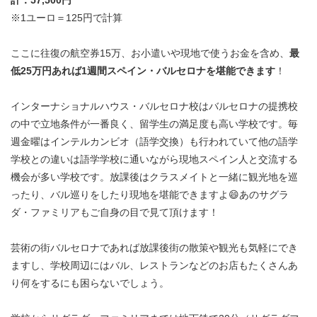
計：57,500円
※1ユーロ＝125円で計算
ここに往復の航空券15万、お小遣いや現地で使うお金を含め、
最
低25万円あれば1週間スペイン・バルセロナを堪能できます
！
インターナショナルハウス・バルセロナ校はバルセロナの提携校
の中で立地条件が一番良く、留学生の満足度も高い学校です。毎
週金曜はインテルカンビオ（語学交換）も行われていて他の語学
学校との違いは語学学校に通いながら現地スペイン人と交流する
機会が多い学校です。放課後はクラスメイトと一緒に観光地を巡
ったり、バル巡りをしたり現地を堪能できますよ😄あのサグラ
ダ・ファミリアもご自身の目で見て頂けます！
芸術の街バルセロナであれば放課後街の散策や観光も気軽にでき
ますし、学校周辺にはバル、レストランなどのお店もたくさんあ
り何をするにも困らないでしょう。