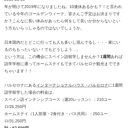
年が明けて2019年になりましたね。10連休あるかも？！と言われ
ている今年のゴールデンウィーク。皆さんご予定はお決まりです
か？こんなに長い休みがあったら何をして良いか分からないとい
う方もいらっしゃるのではないでしょうか。
日本国内だとどこに行っても人も多いし混んでるし・・・家にい
るのももったいない！でもどうしよう…。
という方は、この機会にスペイン語留学しませんか？
1週間
あれば
語学学校に通ってホームステイもできてバルセロナ観光まででき
ちゃいます！！
バルセロナにある
インターナショナルハウス・バルセロナ
に1週間
語学留学した場合の料金は、
スペイン語インテンシブコース（週20レッスン）：210ユー
ロ/26,250円
ホームステイ（1人部屋・2食付き・バス共同）：250ユー
ロ/31,250円