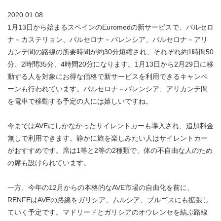
2020.01.08
1月13日から始まるスペインのEuromedの新サービスで、バルセロ
ナ－カステリョン、バルセロナ－バレンシア、バルセロナ－アリ
カンテ間の路線の所要時間が約30分短縮され、それぞれ約1時間50
分、2時間35分、4時間20分になります。1月13日から2月29日に移
動する人を対象にお得な価格で新サービスを利用できるキャンペ
ーンも行われています。バルセロナ－バレンシア、アリカンテ間
を電車で移動する予定の人には嬉しいですね。
今まではAVEにしかなかったサイレントカーも導入され、追加料金
無しで利用できます。静かに旅を楽しみたい人はサイレントカー
がおすすめです。席は1等と2等の2種類で、体の不自由な人のため
の席も設けられています。
一方、今年の12月からの本格的なAVE市場の自由化を前に、
RENFEはAVEの路線をガリシア、ムルシア、ブルゴスにも拡張し
ていく予定です。マドリードとガリシアのオウレンセを結ぶ路線