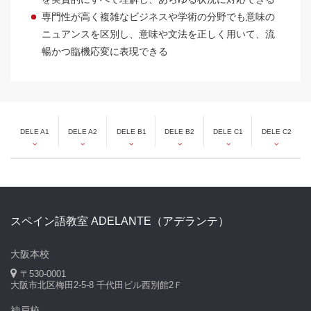
専門性が高く複雑なビジネスや学術の分野でも意味の
ニュアンスを区別し、意味や文法を正しく用いて、流
暢かつ臨機応変に表現できる
DELE A1
DELE A2
DELE B1
DELE B2
DELE C1
DELE C2
スペイン語教室 ADELANTE（アデランテ）
大阪本校
〒530-0001
大阪市北区梅田2-5-8 千代田ビル西別館2Ｆ
神戸校