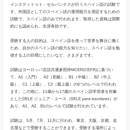
インスティトゥト・セルバンテスが行うスペイン語の試験で
す。外国語としてのスペイン語の運用能力を測定するための
試験で、スペイン語のみで行われます。取得した資格は国際
的にも認められ、生涯有効です。
受験する人の目的は、スペイン語を使って世界を舞台に働く
ため、自分のスペイン語の能力を知りたい、スペイン語を勉
強する上の目標にしたいなど、さまざまです。
試験はヨーロッパ言語共通参照枠MCER(CEFR)に基づい
て、A1（入門）、A2（初級）、B1（中級）、B2（中上
級）、C1（上級）、C2（最上級）の6つのレベルで行われ
ます。この他に、11歳から17歳のスペイン語学習者を対象
としたDELE ジュニア・ユース（DELE para escolares）が
あり、A1、A2、B1のレベルで試験が行われています。
試験は、5月、7月、11月に行われ、東京、大阪、京都、名
古屋などで受験することができます。受験する場所によっ