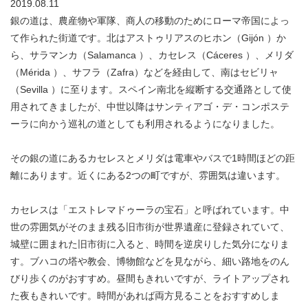
2019.08.11
銀の道は、農産物や軍隊、商人の移動のためにローマ帝国によっ
て作られた街道です。北はアストゥリアスのヒホン（Gijón ）か
ら、サラマンカ（Salamanca ）、カセレス（Cáceres ）、メリダ
（Mérida ）、サフラ（Zafra）などを経由して、南はセビリャ
（Sevilla ）に至ります。スペイン南北を縦断する交通路として使
用されてきましたが、中世以降はサンティアゴ・デ・コンポステ
ーラに向かう巡礼の道としても利用されるようになりました。
その銀の道にあるカセレスとメリダは電車やバスで1時間ほどの距
離にあります。近くにある2つの町ですが、雰囲気は違います。
カセレスは「エストレマドゥーラの宝石」と呼ばれています。中
世の雰囲気がそのまま残る旧市街が世界遺産に登録されていて、
城壁に囲まれた旧市街に入ると、時間を逆戻りした気分になりま
す。ブハコの塔や教会、博物館などを見ながら、細い路地をのん
びり歩くのがおすすめ。昼間もきれいですが、ライトアップされ
た夜もきれいです。時間があれば両方見ることをおすすめしま