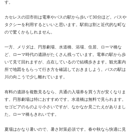
す。
カセレスの旧市街は電車やバスの駅から歩いて30分ほど。バスや
タクシーを利用するといいと思います。駅前は割と近代的な町な
ので驚くかもしれません。
一方、メリダは、円形劇場、水道橋、浴場、住居、ローマ橋な
ど、ローマ時代の遺跡がたくさん残っています。電車の駅から歩
いて見て回れますが、点在しているので結構歩きます。観光案内
所で地図をもらって行き方を確認しておきましよう。バスの駅は
川の向こうで少し離れています。
有料の遺跡を複数見るなら、共通の入場券を買う方が安くなりま
す。円形劇場は特におすすめです。水道橋は無料で見られます。
セゴビアのものより小さいですが、なかなか見ごたえがありまし
た。ローマ橋もきれいです。
夏場はかなり暑いので、暑さ対策必須です。春や秋なら快適に見