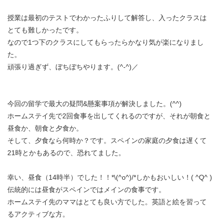
授業は最初のテストでわかったふりして解答し、入ったクラスは
とても難しかったです。
なので1つ下のクラスにしてもらったらかなり気が楽になりまし
た。
頑張り過ぎず、ぼちぼちやります。(^-^)／
今回の留学で最大の疑問&懸案事項が解決しました。(^^)
ホームステイ先で2回食事を出してくれるのですが、それが朝食と
昼食か、朝食と夕食か。
そして、夕食なら何時か？です。スペインの家庭の夕食は遅くて
21時とかもあるので、恐れてました。
幸い、昼食（14時半）でした！！*\(^o^)/*しかもおいしい！( ^Q^ )
伝統的には昼食がスペインではメインの食事です。
ホームステイ先のママはとても良い方でした。英語と絵を習って
るアクティブな方。