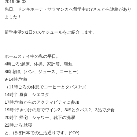
2019.06.03
先日、
ドンキホーテ・サラマンカ
へ留学中のYさんから連絡があり
ました！
留学生活の1日のスケジュールをご紹介します。
ホームステイ中の私の平日。
4時ごろ:起床、体操、家計簿、朝勉
8時:朝食（パン、ジュース、コーヒー）
9-14時:学校
（11時ごろの休憩でコーヒーとタパス1つ）
14時半:昼食、シエスタ
17時:学校からのアクティビティに参加
19時:行きつけの店でワイン2、3杯とタパス2、3品で夕食
20時半:帰宅、シャワー、靴下の洗濯
22時ごろ:就寝
と、ほぼ日本での生活通りです。(^O^)