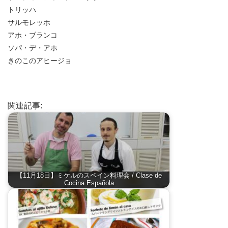
トリッハ
サルモレッホ
アホ・ブランコ
ソパ・デ・アホ
きのこのアヒージョ
関連記事:
【11月18日】ミケルのスペイン料理会 / Clase de
Cocina Española