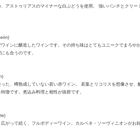
の、アストゥリアスのマイナーな白ぶどうを使用。 強いパンチとクリー
León)
ゼワインに醸造したワインです。その持ち味はとてもユニークでまろや
理にも合うのです。
n)
使った、樽熟成していない若い赤ワイン。 若葉とリコリスを想像させ、
も特徴です。煮込み料理と相性が抜群です。
te)
と広がって続く、フルボディーワイン。カルベネ・ソーヴィニオンがお