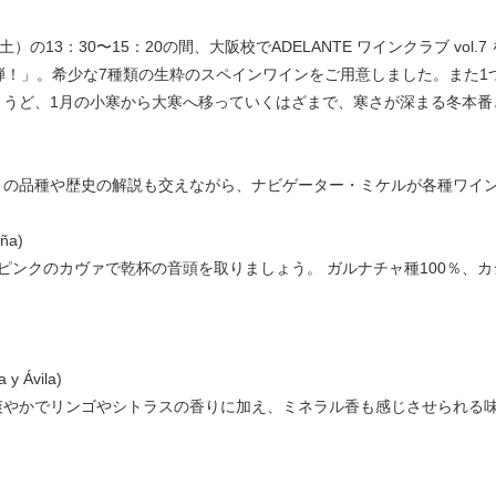
の13：30〜15：20の間、大阪校でADELANTE ワインクラブ vo
弾！」。希少な7種類の生粋のスペインワインをご用意しました。また1
ょうど、1月の小寒から大寒へ移っていくはざまで、寒さが深まる冬本番
うの品種や歴史の解説も交えながら、ナビゲーター・ミケルが各種ワイ
ña)
ピンクのカヴァで乾杯の音頭を取りましょう。 ガルナチャ種100％、
 y Ávila)
爽やかでリンゴやシトラスの香りに加え、ミネラル香も感じさせられる