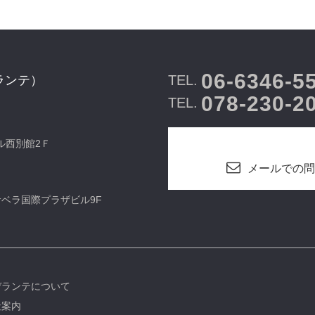
06-6346-5
TEL.
ランテ）
078-230-2
TEL.
ビル西別館2Ｆ
メールでの問
カサベラ国際プラザビル9F
デランテについて
社案内