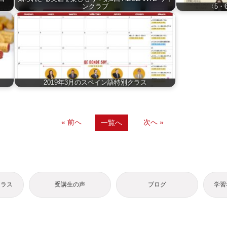
ンクラブ
〈5・
2019年3月のスペイン語特別クラス
« 前へ
次へ »
一覧へ
クラス
受講生の声
ブログ
学習