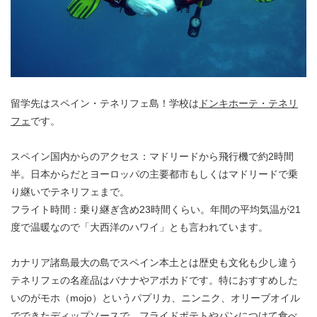
留学先はスペイン・テネリフェ島！学校は
ドンキホーテ・テネリ
フェ
です。
スペイン国内からのアクセス：マドリードから飛行機で約2時間
半。日本からだとヨーロッパの主要都市もしくはマドリードで乗
り継いでテネリフェまで。
フライト時間：乗り継ぎ含め23時間くらい。年間の平均気温が21
度で温暖なので「大西洋のハワイ」とも言われています。
カナリア諸島最大の島でスペイン本土とは歴史も文化も少し違う
テネリフェの名産品はバナナやアボカドです。特におすすめした
いのがモホ（mojo）というパプリカ、ニンニク、オリーブオイル
でできたディップソースで、フライドポテトやパンにつけて食べ