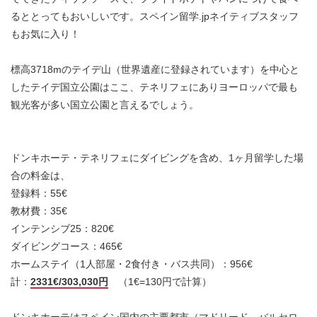
るととってもおいしいです。スペイン留学.jpネイティブスタッフ
もお気に入り！
標高3718mのテイデ山（世界遺産に登録されています）を中心と
したテイデ国立公園はここ、テネリフェにありヨーロッパで最も
観光客が多い国立公園と言えるでしょう。
ドンキホーテ・テネリフェにダイビングを含め、1ヶ月留学した場
合の料金は、
登録料：55€
教材費：35€
インテンシブ25：820€
ダイビングコース：465€
ホームステイ（1人部屋・2食付き・バス共同）：956€
計：
2331€/303,030円
（1€=130円で計算）
ドンキホーテはスペイン国内の主要都市（マドリード、バルセロ