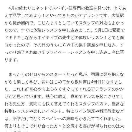
4月の終わりにネットでスペイン語専門の教室を見つけ、とりあ
えず見学してみよう！とやってきたのがアデランテです。大阪駅
から徒歩圏内で、こじんまりとしていてスタッフの対応もよかっ
たので、すぐに体験レッスンを申し込みました。5月1日に緊張で
ドキドキしながらネイティブの先生との体験レッスン！とても面
白かったので、その日のうちにＧＷ中の集中講座を申し込み、す
っかり魅了され続けてプライベートレッスンを申し込み…今に至
ります。
まったくのゼロからのスタートだった私が、宿題に頭を抱えな
がらも楽しく学び、習いはじめてから教科書は4冊目になりまし
た。これも好奇心や向上心をくすぐってくれるアデランテのおか
げだと思っています。熱心に教え、褒めてヤル気を起こさせてく
れる先生方、質問にも快く答えてくれるスタッフの方々、豊富な
特別レッスンや楽しいイベント。特にワイン講座や料理教室など
は、語学だけでなくスペインへの興味をかきたててくれました。
何よりもそこで知り合った方々と交流する喜びが得られたのは大