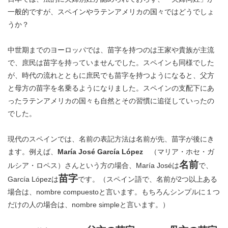
一般的ですが、スペインやラテンアメリカの国々ではどうでしょ
うか？
中世期までのヨーロッパでは、苗字を持つのは王家や貴族が主流
で、庶民は苗字を持っていませんでした。スペインも同様でした
が、時代の流れとともに庶民でも苗字を持つようになると、父方
と母方の苗字を名乗るようになりました。スペインの支配下にあ
ったラテンアメリカの国々も自然とその習慣に追従していったの
でした。
現代のスペインでは、名前の表記方法は名前が先、苗字が後にき
ます。例えば、
María José García López
（マリア・ホセ・ガ
名前
ルシア・ロペス）さんという方の場合、María Joséは
で、
苗字
García Lópezは
です。（スペイン語で、名前が2つ以上ある
場合は、nombre compuestoと言います。もちろんシンプルに１つ
だけの人の場合は、nombre simpleと言います。）