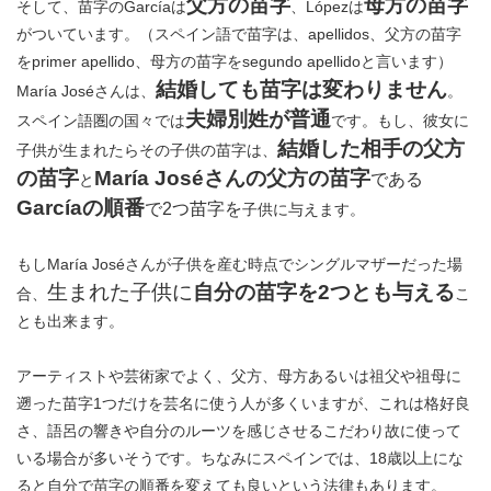
父方の苗字
母方の苗字
そして、苗字のGarcíaは
、Lópezは
がついています。（スペイン語で苗字は、apellidos、父方の苗字
をprimer apellido、母方の苗字をsegundo apellidoと言います）
結婚しても苗字は変わりません
María Joséさんは、
。
夫婦別姓が普通
スペイン語圏の国々では
です。もし、彼女に
結婚した相手の父方
子供が生まれたらその子供の苗字は、
の苗字
María Joséさんの父方の苗字
である
と
Garcíaの順番
で2つ苗字を
子供に与えます。
もしMaría Joséさんが子供を産む時点でシングルマザーだった場
生まれた子供に
自分の苗字を2つとも与える
合、
こ
とも出来ます。
アーティストや芸術家でよく、父方、母方あるいは祖父や祖母に
遡った苗字1つだけを芸名に使う人が多くいますが、これは格好良
さ、語呂の響きや自分のルーツを感じさせるこだわり故に使って
いる場合が多いそうです。ちなみにスペインでは、18歳以上にな
ると自分で苗字の順番を変えても良いという法律もあります。