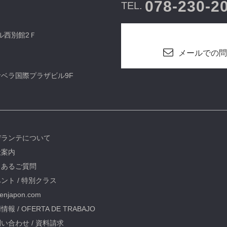
078-230-2
TEL.
ビル西別館2Ｆ
メールでの問
カサベラ国際プラザビル9F
デランテについて
社案内
くあるご質問
ント / 特別クラス
oenjapon.com
情報 / OFERTA DE TRABAJO
い合わせ / 資料請求