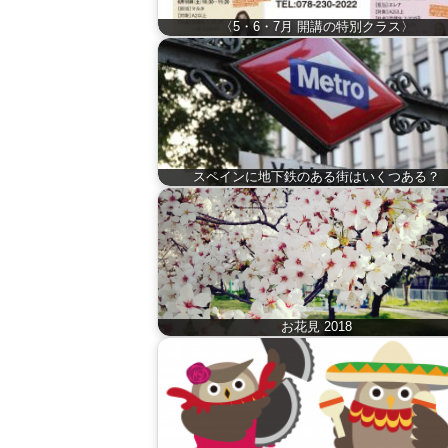
〈5・6・7月 開講の特別クラス〉
スペインに地下鉄のある街はいくつある？
お花見 2018