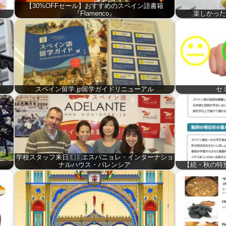
【30%OFFセール】おすすめのスペイン語書籍
『Flamenco』
楽しかった
スペイン留学.jp留学ガイドリニューアル
セ
学校スタッフ来日🇪🇸エスパニョレ・インターナショ
ナルハウス・バレンシア
【続・秋の特