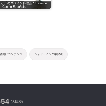
ケルのスペイン料理会 / Clase de
Cocina Española
者向けコンテンツ
シャドーイング学習法
554
(大阪校)