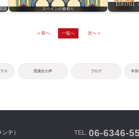
【2月17日】ミ
開講
スペインの春祭り
« 前へ
次へ »
一覧へ
クラス
受講生の声
ブログ
学習
06-6346-5
TEL.
ランテ）