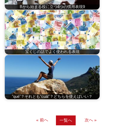
Bから始まる役に立つ4つの慣用表現9
宝くじの話でよく使われる表現
“qué”？それとも“cuál”？どちらを使えばいい？
« 前へ
次へ »
一覧へ