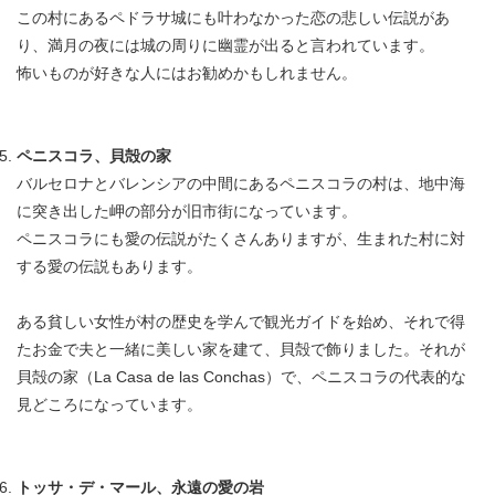
この村にあるペドラサ城にも叶わなかった恋の悲しい伝説があ
り、満月の夜には城の周りに幽霊が出ると言われています。
怖いものが好きな人にはお勧めかもしれません。
ペニスコラ、貝殻の家
バルセロナとバレンシアの中間にあるペニスコラの村は、地中海
に突き出した岬の部分が旧市街になっています。
ペニスコラにも愛の伝説がたくさんありますが、生まれた村に対
する愛の伝説もあります。
ある貧しい女性が村の歴史を学んで観光ガイドを始め、それで得
たお金で夫と一緒に美しい家を建て、貝殻で飾りました。それが
貝殻の家（La Casa de las Conchas）で、ペニスコラの代表的な
見どころになっています。
トッサ・デ・マール、永遠の愛の岩