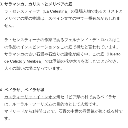
サラマンカ、カリストとメリベアの庭
ラ・セレスティーナ（La Celestina）の登場人物であるカリストと
メリベアの愛の物語は、スペイン文学の中で一番有名かもしれま
せん。
ラ・セレスティーナの作家であるフェルナンド・デ・ロハスはこ
の作品のインスピレーションをこの庭で得たと言われています。
サラマンカの古い石畳や石造りの建物が続く中、この庭（Huerto
de Calixto y Melibea）では季節の花や木々を楽しむことができ、
人々の憩いの場になっています。
ペドラサ、ペドラサ城
カスティーリャ・イ・レオン
州セゴビア県の村であるペドラサ
は、ルーラル・ツーリズムの目的地として人気です。
マドリードから1時間ほどで、石畳の中世の雰囲気が強く残る村で
す。