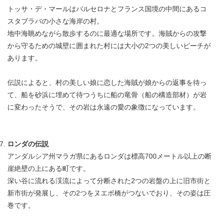
トッサ・デ・マールはバルセロナとフランス国境の中間にあるコ
スタブラバの小さな海岸の村。
地中海眺めながら散歩するのに最適な場所です。海賊からの攻撃
から守るための城壁に囲まれた村には大小の2つの美しいビーチが
あります。
伝説によると、村の美しい娘に恋した海賊が娘からの返事を待っ
て、船を砂浜に埋めて待つうちに船の竜骨（船の構造部材）が岩
に変わったそうで、その岩は永遠の愛の象徴になっています。
ロンダの伝説
アンダルシア州マラガ県にあるロンダは標高700メートル以上の断
崖絶壁の上にある町です。
深い谷に流れる渓流によって分断された2つの岩盤の上に旧市街と
新市街が発展し、その2つをヌエボ橋がつないでおり、その姿は圧
巻です。