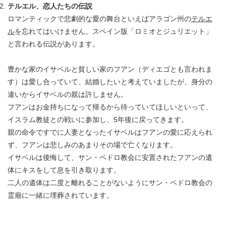
テルエル、恋人たちの伝説
ロマンティックで悲劇的な愛の舞台といえばアラゴン州の
テルエ
ル
を忘れてはいけません。スペイン版「ロミオとジュリエット」
と言われる伝説があります。
豊かな家のイサベルと貧しい家のフアン（ディエゴとも言われま
す）は愛し合っていて、結婚したいと考えていましたが、身分の
違いからイサベルの親は許しません。
フアンはお金持ちになって帰るから待っていてほしいといって、
イスラム教徒との戦いに参加し、5年後に戻ってきます。
親の命令ですでに人妻となったイサベルはフアンの愛に応えられ
ず、フアンは悲しみのあまりその場で亡くなります。
イサベルは後悔して、サン・ペドロ教会に安置されたフアンの遺
体にキスをして息を引き取ります。
二人の遺体は二度と離れることがないようにサン・ペドロ教会の
霊廟に一緒に埋葬されています。