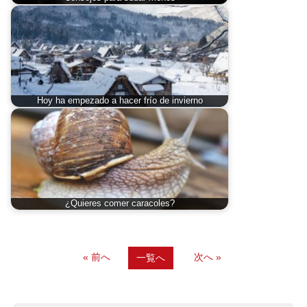
Hoy ha empezado a hacer frío de invierno
¿Quieres comer caracoles?
« 前へ
次へ »
一覧へ