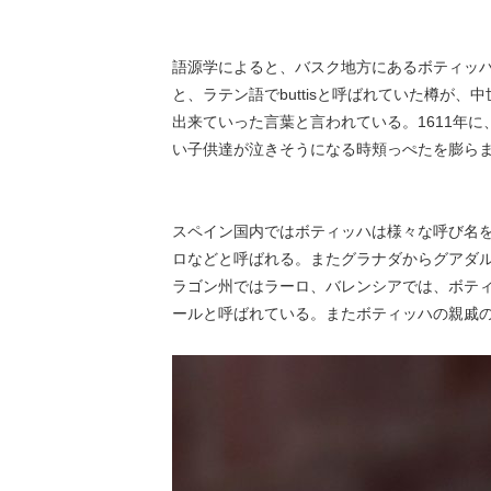
語源学によると、バスク地方にあるボティッハを持
と、ラテン語でbuttisと呼ばれていた樽が、
出来ていった言葉と言われている。1611年
い子供達が泣きそうになる時頬っぺたを膨らませる
スペイン国内ではボティッハは様々な呼び名
ロなどと呼ばれる。またグラナダからグアダ
ラゴン州ではラーロ、バレンシアでは、ボテ
ールと呼ばれている。またボティッハの親戚