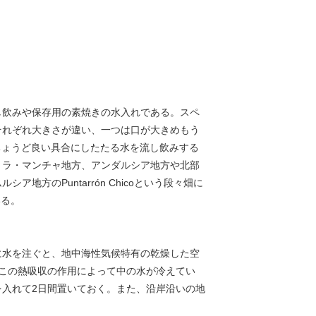
し飲みや保存用の素焼きの水入れである。スペ
それぞれ大きさが違い、一つは口が大きめもう
からちょうど良い具合にしたたる水を流し飲みする
、ラ・マンチャ地方、アンダルシア地方や北部
のPuntarrón Chicoという段々畑に
いる。
に水を注ぐと、地中海性気候特有の乾燥した空
。この熱吸収の作用によって中の水が冷えてい
入れて2日間置いておく。また、沿岸沿いの地