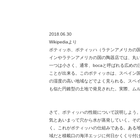
2018.06.30
Wikipediaより
ボティッホ、ボティッハ（ラテンアメリカの
インやラテンアメリカの国の陶器店では、丸
一つは小さく、通常、bocaと呼ばれる広めの注
ことが出来る。このボティッホは、スペイン
の湿度の高い地域などでよく見られる。スペイン
も似た円錐型の土地で発見された。実際、ムルシ
さて、ボティッハの性能について説明しよう
気とあいまって穴から水が蒸発していく。その
く。これがボティッハの仕組みである。ある
域だと積載口の海洋エッジに何日かくくり付