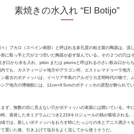
素焼きの水入れ “El Botijo”
国々）ブカロ（スペイン南部）と呼ばれる多孔質の粘土製の陶器は、流
い形に取っ手と穴が２つ空いた陶器が必ず並んでいる。その２つの穴は
ぎ口から水を入れ、pitón または pitorroと呼ばれる小さい飲み口
国内でも、カスティージャ地方やアラゴン州、エストレマドゥーラ地方
最古のボティッハは、イベリア半島のアルガリカ文明時代の物で、ムルシア地方
ア地方の博物館には、11cm×9.5cmのボティッホの原型が飾られて
。まず、無数の目に見えない穴がボティッハの表面には開いている。中
時、蒸発した水１グラムにつき2,219キロジュールの熱が吸収される
地域では、新しいボティッハをおろす時にたっぷりの水とアニス酒少々を
けて置いた後、引き上げて塩分をよく流してから使うそうだ。