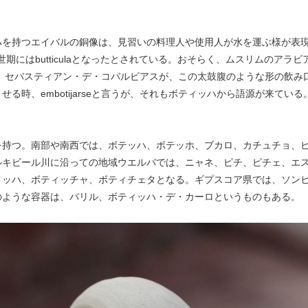
つエイバルの銅像は、見習いの料理人や使用人が水を運ぶ様が表現されている。R
中世期にはbutticulaとなったとされている。おそらく、ムスリムのア
に、セバスティアン・デ・コバルビアスが、この太鼓腹のような形の飲み
時、embotijarseと言うが、それもボティッハから語源が来ている
を持つ。南部や南西では、ボテッハ、ボテッホ、ブカロ、カチュチョ、
ルキビール川に沿っての地域ウエルバでは、ニャネ、ピチ、ピチェ、エ
ィッハ、ボティッチャ、ボティチェタとなる。ギプスコア県では、ソン
のような容器は、バリル、ボティッハ・デ・カーロというものもある。