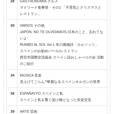
28
GASTRONOMÍA グルメ
マドリード食事情・その1 「不景気とクリスマスと
レストラン」
30
VARIOS その他
JAPÓN, NO TE OLVIDAMOS‐日本のこと、忘れてな
いよ‐
RUMBO AL SOL Vol.1 冬の風物詩「カルソッツ」
スペインのお勧めバール/レストラン
西宮市国際交流協会 スペイン語おしゃべりの会 活動
のご紹介
34
MÚSICA 音楽
見上げてごらん?華麗なるスペインオルガンの世界
36
ESPAÑAYYO スペインと私
スペインと私を繋ぐ架け橋となった音楽交流
39
ARTE 芸術