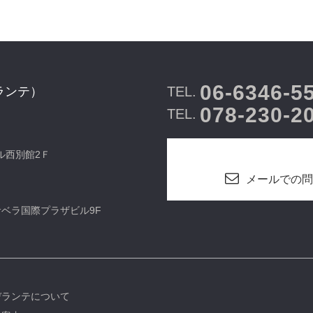
06-6346-5
TEL.
ランテ）
078-230-2
TEL.
ビル西別館2Ｆ
メールでの問
カサベラ国際プラザビル9F
デランテについて