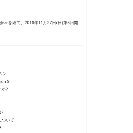
≫を経て、2016年11月27日(日)第5回開
スン
ón 9
すか?
27
現について
8