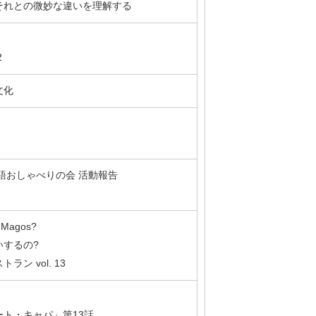
それとの微妙な違いを理解する
2
文化
語おしゃべりの会 活動報告
s Magos?
いするの?
ン vol. 13
ト・キャパ」第13話