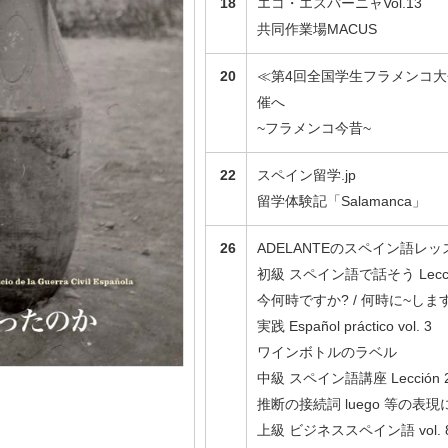
18
エコ・エスパーニャVol.13
共同作業場MACUS
20
≪第4回全国学生フラメンコ大会
催へ
~フラメンコ今昔~
22
スペイン留学.jp
留学体験記「Salamanca」
26
ADELANTEのスペイン語レッ
初級 スペイン語で話そう Lecci
今何時ですか? / 何時に~しま
実践 Español práctico vol. 3
ワインボトルのラベル
中級 スペイン語講座 Lección 
推断の接続詞 luego 等の表
上級 ビジネススペイン語 vol. 