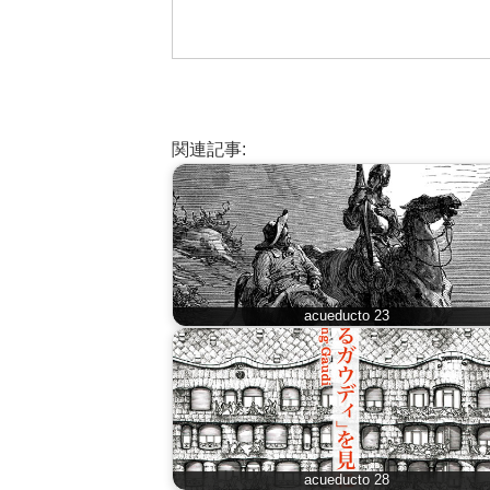
関連記事:
acueducto 23
acueducto 28