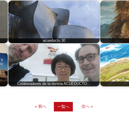
acueducto 30
Colaboradores de la revista ACUEDUCTO…
« 前へ
次へ »
一覧へ