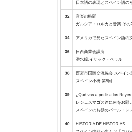
日本語の表現とスペイン語の
32
音楽の時間
ガルシア・ロルカと音楽 その
34
アメリカで見たスペイン語の
36
日西商業会議所
潜水艦:イサック・ペラル
38
西宮市国際交流協会 スペイン
スペイン小橋 第8回
39
¿Qué vas a pedir a los Reye
レジェスマゴス達に何をお願
スペインのお勧めバール・レストラ
40
HISTORIA DE HISTORIAS
スペイン内戦が生んだ「ロバー