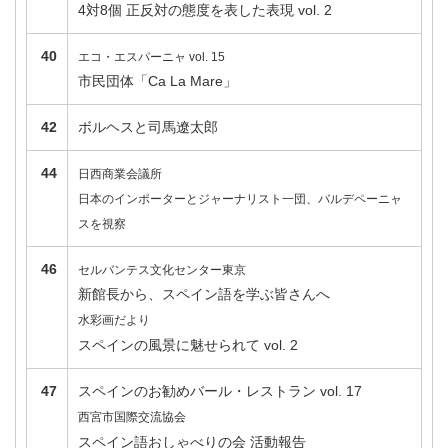
4対8個 正反対の態度を表した表現 vol. 2
40
エコ・エスパーニャ vol. 15
市民団体「Ca La Mare」
42
ボルヘスと司馬遼太郎
44
日西商業会議所
日本のインポーターとジャーナリスト一団、バルデペーニャ
スを視察
46
セルバンテス文化センター東京
新館長から、スペイン語を学ぶ皆さんへ
水彩画だより
スペインの風景に魅せられて vol. 2
47
スペインのお勧めバール・レストラン vol. 17
西宮市国際交流協会
スペイン語おしゃべりの会 活動報告