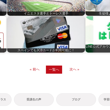
イニエスタ選手とトーレス選手
生徒様
LINE公式アカ
スペインでもJCBカードが利用可能に！
« 前へ
次へ »
一覧へ
クラス
受講生の声
ブログ
学習