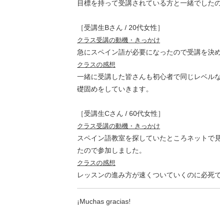
目標を持って受講されている方と一緒でした
［受講生Bさん / 20代女性］
クラス受講の動機・きっかけ
急にスペイン語が必要になったので受講を決
クラスの感想
一緒に受講した皆さんも初心者で同じレベル
礎固めをしていきます。
［受講生Cさん / 60代女性］
クラス受講の動機・きっかけ
スペイン語教室を探していたところネットで
たので参加しました。
クラスの感想
レッスンの進み方が速くついていくのに必死
¡Muchas gracias!