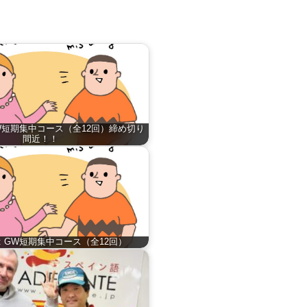
GW短期集中コース（全12回）締め切り
間近！！
: GW短期集中コース（全12回）