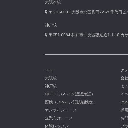
大阪本校
〒530-0001
大阪市北区梅田2-5-8 千代田
神戸校
〒651-0084
神戸市中央区磯辺通1-1-18 
TOP
ア
大阪校
会
神戸校
よ
DELE（スペイン語認定証）
イベ
西検（スペイン語技能検定）
viv
オンラインコース
採用
企業向けコース
お問
体験レッスン
プ