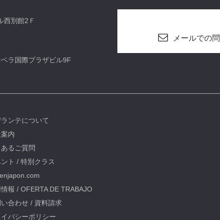
ビル西別館2Ｆ
メールでの問
カサベラ国際プラザビル9F
デランテについて
社案内
くあるご質問
ント / 特別クラス
oenjapon.com
情報 / OFERTA DE TRABAJO
い合わせ / 資料請求
ライバシーポリシー