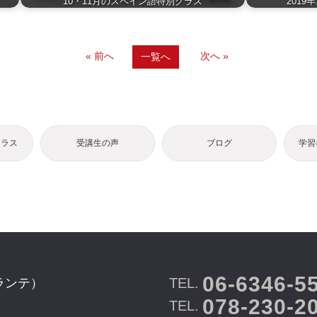
10・11月のスペイン語特別クラス
201
« 前へ
次へ »
一覧へ
クラス
受講生の声
ブログ
学習
06-6346-5
TEL.
ランテ）
078-230-2
TEL.