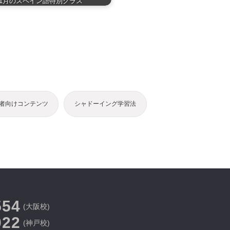
9年1月のスペイン語特別クラス
者向けコンテンツ
シャドーイング学習法
554
(大阪校)
022
(神戸校)