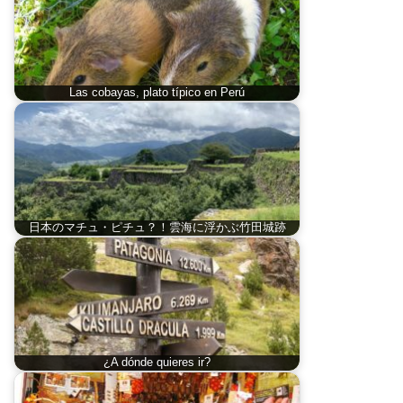
Las cobayas, plato típico en Perú
日本のマチュ・ピチュ？！雲海に浮かぶ竹田城跡
¿A dónde quieres ir?