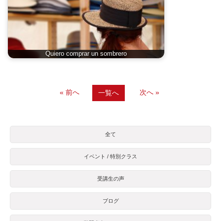
Quiero comprar un sombrero
« 前へ
次へ »
一覧へ
全て
イベント / 特別クラス
受講生の声
ブログ