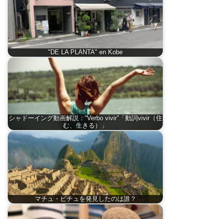
"DE LA PLANTA" en Kobe
シャドーイング動画解説：“Verbo vivir”「動詞vivir（住
む、生きる）」
マチュ・ピチュを発見したのは誰？