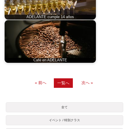
ADELANTE cumple 14 años
Café en ADELANTE
« 前へ
次へ »
一覧へ
全て
イベント / 特別クラス