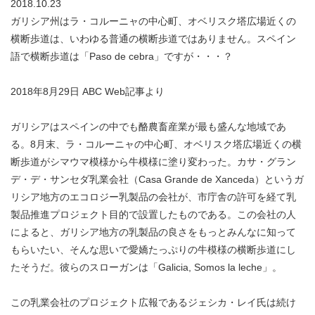
2018.10.23
ガリシア州はラ・コルーニャの中心町、オベリスク塔広場近くの
横断歩道は、いわゆる普通の横断歩道ではありません。スペイン
語で横断歩道は「Paso de cebra」ですが・・・？
2018年8月29日 ABC Web記事より
ガリシアはスペインの中でも酪農畜産業が最も盛んな地域であ
る。8月末、ラ・コルーニャの中心町、オベリスク塔広場近くの横
断歩道がシマウマ模様から牛模様に塗り変わった。カサ・グラン
デ・デ・サンセダ乳業会社（Casa Grande de Xanceda）というガ
リシア地方のエコロジー乳製品の会社が、市庁舎の許可を経て乳
製品推進プロジェクト目的で設置したものである。この会社の人
によると、ガリシア地方の乳製品の良さをもっとみんなに知って
もらいたい、そんな思いで愛嬌たっぷりの牛模様の横断歩道にし
たそうだ。彼らのスローガンは「Galicia, Somos la leche」。
この乳業会社のプロジェクト広報であるジェシカ・レイ氏は続け