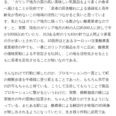
る。「ガリシア地方の質の高い美味しい乳製品をより多くの食卓
へ届けることが目的です」「若者の田舎離れによる過疎化と高年
齢化が否めないこの地域の活性につながると良いと思っていま
す。私たちはガリシア地方に残っている数少ない酪農業者なので
す」と。実際、現在のガリシア地方の村の人口約300人に対して牛
が100頭占めていたり、313ある村のうち63の村では人間より家畜
の方が多いとされている。10箇所ほどあるヨーロッパ主要酪農畜
産業都市の中でも、一番にガリシアの製品を方々に広め、酪農業
の価格変動による不安定さを払拭し、この地を活性化させるとと
もに若者を定住させることが狙いなのである。
そんなわけで行動に移したのが、プロモーションの一貫として町
の横断歩道を牛模様に塗り変えることであった。もちろん市庁舎
の許可もちゃんと得ている。こうして注目してもらうことで製品
プロモーションに繋がるというわけだ。実際、横断舗道の横には
実物大の牛の置物が設置され、ちゃんと乳絞りができるようにな
っている。またある駅には、酪農家による解説付き牧場の3D画像
が映し出されるようになっていたり、生き残り作戦に必死であ