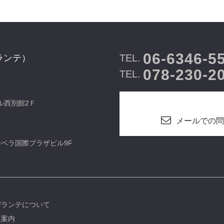
06-6346-5
TEL.
ランテ）
078-230-2
TEL.
ビル西別館2Ｆ
メールでの問
カサベラ国際プラザビル9F
デランテについて
社案内