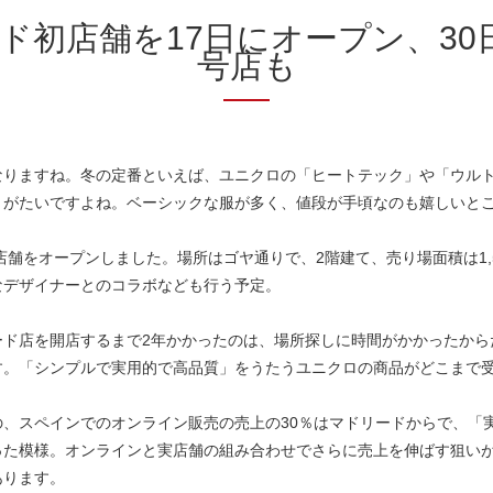
ド初店舗を17日にオープン、30
号店も
なりますね。冬の定番といえば、ユニクロの「ヒートテック」や「ウル
りがたいですよね。ベーシックな服が多く、値段が手頃なのも嬉しいと
店舗をオープンしました。場所はゴヤ通りで、2階建て、売り場面積は1,
なデザイナーとのコラボなども行う予定。
ード店を開店するまで2年かかったのは、場所探しに時間がかかったから
す。「シンプルで実用的で高品質」をうたうユニクロの商品がどこまで
、スペインでのオンライン販売の売上の30％はマドリードからで、「
った模様。オンラインと実店舗の組み合わせでさらに売上を伸ばす狙い
あります。