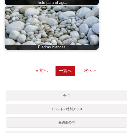
Hielo para el agua
Piedras blancas
« 前へ
次へ »
一覧へ
全て
イベント / 特別クラス
受講生の声