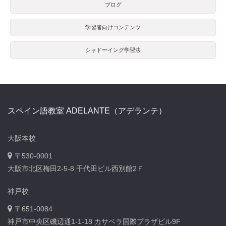
ブログ
学習者向けコンテンツ
シャドーイング学習法
スペイン語教室 ADELANTE（アデランテ）
大阪本校
〒530-0001
大阪市北区梅田2-5-8 千代田ビル西別館2Ｆ
神戸校
〒651-0084
神戸市中央区磯辺通1-1-18 カサベラ国際プラザビル9F