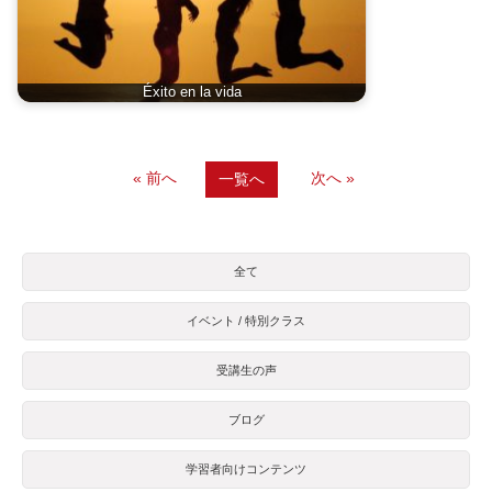
Éxito en la vida
« 前へ
次へ »
一覧へ
全て
イベント / 特別クラス
受講生の声
ブログ
学習者向けコンテンツ