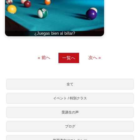
¿Juegas bien al billar?
« 前へ
次へ »
一覧へ
全て
イベント / 特別クラス
受講生の声
ブログ