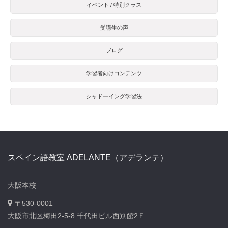
イベント / 特別クラス
受講生の声
ブログ
学習者向けコンテンツ
シャドーイング学習法
スペイン語教室 ADELANTE（アデランテ）
大阪本校
〒530-0001
大阪市北区梅田2-5-8 千代田ビル西別館2Ｆ