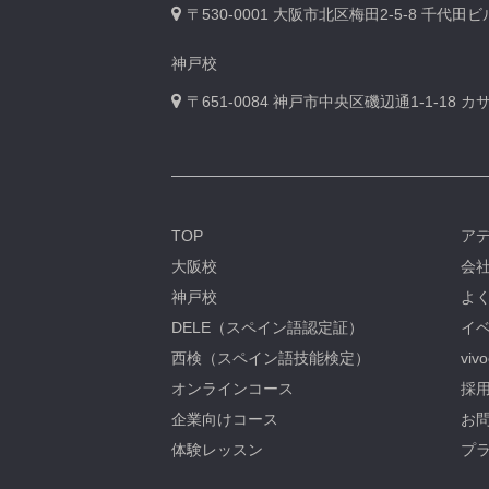
〒530-0001
大阪市北区梅田2-5-8 千代田
神戸校
〒651-0084
神戸市中央区磯辺通1-1-18 
TOP
ア
大阪校
会
神戸校
よ
DELE（スペイン語認定証）
イベ
西検（スペイン語技能検定）
viv
オンラインコース
採用
企業向けコース
お問
体験レッスン
プ