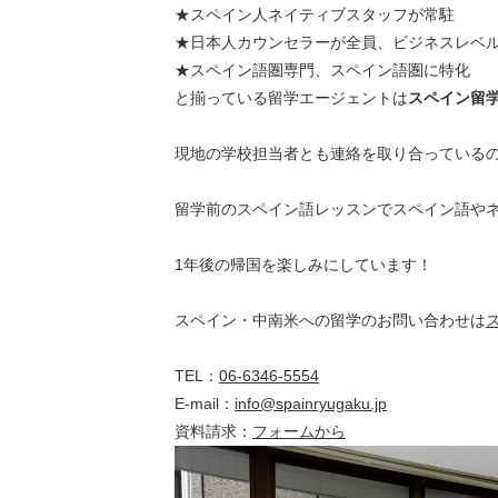
★スペイン人ネイティブスタッフが常駐
★日本人カウンセラーが全員、ビジネスレベ
★スペイン語圏専門、スペイン語圏に特化
と揃っている留学エージェントは
スペイン留学
現地の学校担当者とも連絡を取り合っている
留学前のスペイン語レッスンでスペイン語や
1年後の帰国を楽しみにしています！
スペイン・中南米への留学のお問い合わせは
ス
TEL：
06-6346-5554
E-mail：
info@spainryugaku.jp
資料請求：
フォームから