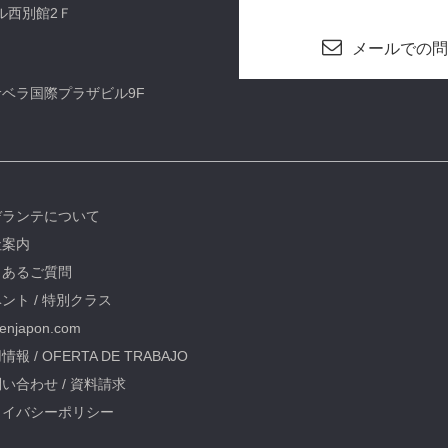
ビル西別館2Ｆ
メールでの問
カサベラ国際プラザビル9F
デランテについて
社案内
くあるご質問
ント / 特別クラス
oenjapon.com
情報 / OFERTA DE TRABAJO
い合わせ / 資料請求
ライバシーポリシー