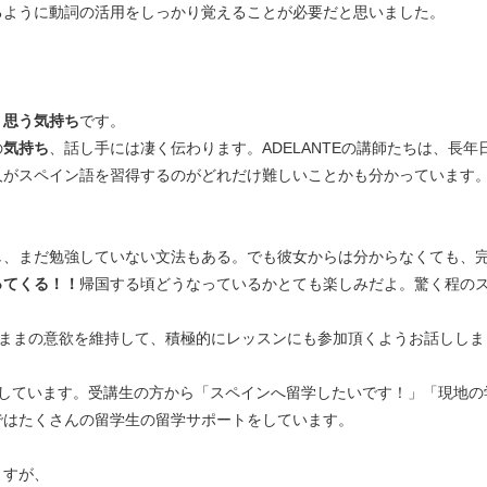
るように動詞の活用をしっかり覚えることが必要だと思いました。
く思う気持ち
です。
の
気持ち
、話し手には凄く伝わります。ADELANTEの講師たちは、長
人がスペイン語を習得するのがどれだけ難しいことかも分かっています
し、まだ勉強していない文法もある。でも彼女からは分からなくても、
ってくる！！
帰国する頃どうなっているかとても楽しみだよ。驚く程の
のままの意欲を維持して、積極的にレッスンにも参加頂くようお話ししま
 が運営しています。受講生の方から「スペインへ留学したいです！」「現
ではたくさんの留学生の留学サポートをしています。
ますが、