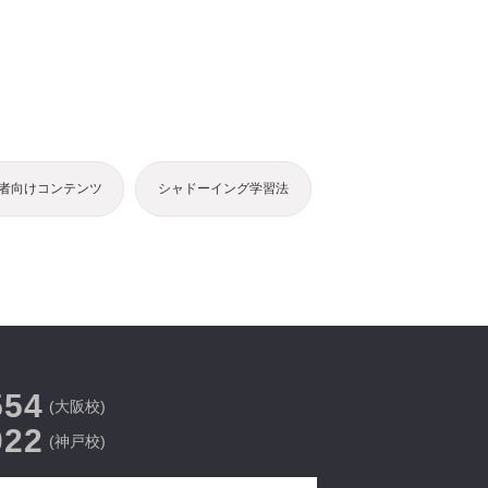
者向けコンテンツ
シャドーイング学習法
554
(大阪校)
022
(神戸校)