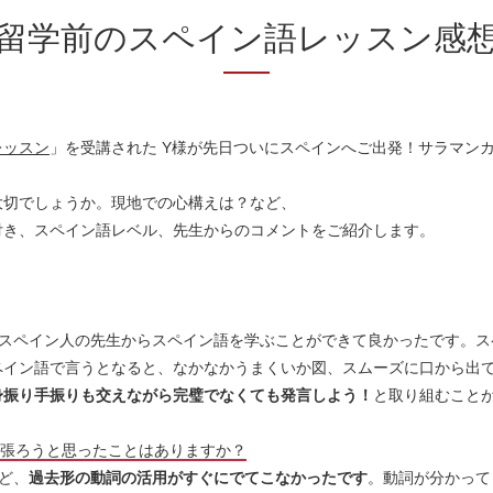
留学前のスペイン語レッスン感
レッスン
」を受講された Y様が先日ついにスペインへご出発！サラマン
大切でしょうか。現地での心構えは？など、
付き、スペイン語レベル、先生からのコメントをご紹介します。
スペイン人の先生からスペイン語を学ぶことができて良かったです。ス
ペイン語で言うとなると、なかなかうまくいか図、スムーズに口から出
身振り手振りも交えながら完璧でなくても発言しよう！
と取り組むこと
頑張ろうと思ったことはありますか？
ど、
過去形の動詞の活用がすぐにでてこなかったです
。動詞が分かって