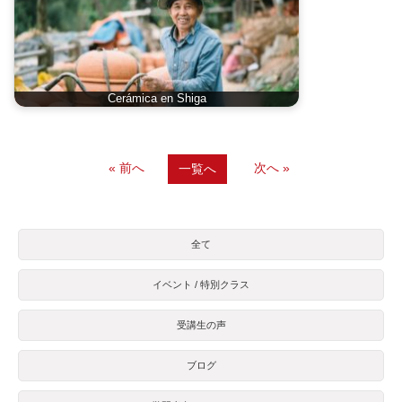
Cerámica en Shiga
« 前へ
次へ »
一覧へ
全て
イベント / 特別クラス
受講生の声
ブログ