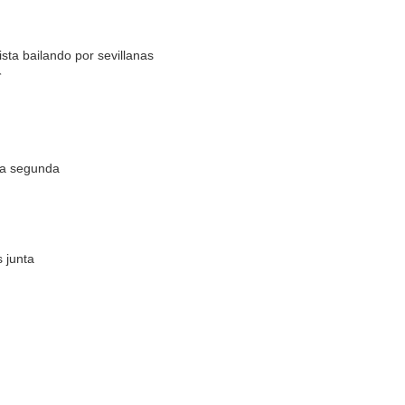
sta bailando por sevillanas
て
la segunda
s junta