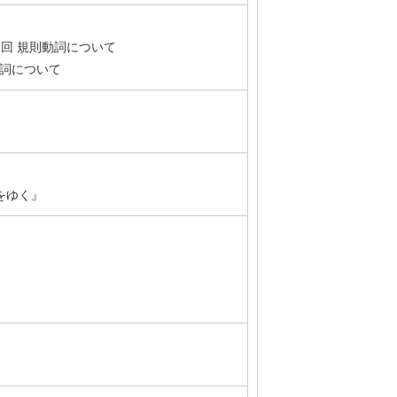
3回 規則動詞について
型動詞について
をゆく』