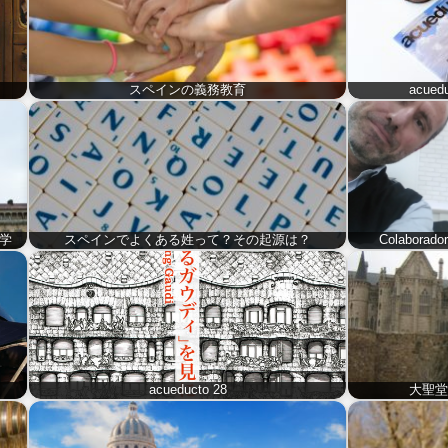
スペインの義務教育
acue
学
スペインでよくある姓って？その起源は？
Colaborado
acueducto 28
大聖堂