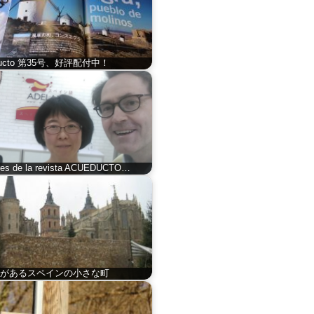
ducto 第35号、好評配付中！
res de la revista ACUEDUCTO…
があるスペインの小さな町