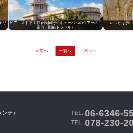
ナリ
ピアニスト下山静香氏同行のキューバへのツアーのご
いつかは歩い
案内（郵船トラベル）
（
« 前へ
次へ »
一覧へ
06-6346-5
TEL.
ランテ）
078-230-2
TEL.