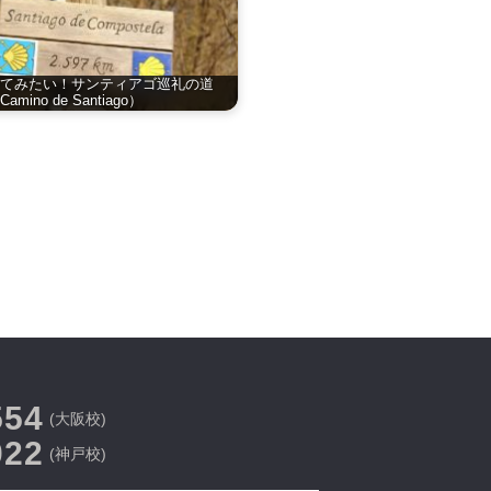
てみたい！サンティアゴ巡礼の道
Camino de Santiago）
554
(大阪校)
022
(神戸校)