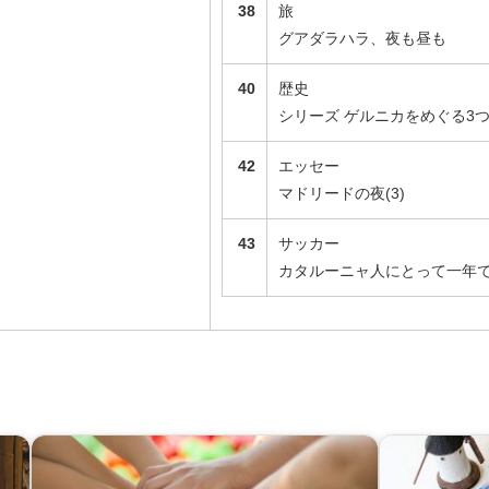
38
旅
グアダラハラ、夜も昼も
40
歴史
シリーズ ゲルニカをめぐる3つ
42
エッセー
マドリードの夜(3)
43
サッカー
カタルーニャ人にとって一年