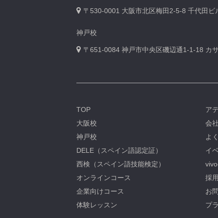
〒530-0001
大阪市北区梅田2-5-8 千代田
神戸校
〒651-0084
神戸市中央区磯辺通1-1-18 
TOP
ア
大阪校
会
神戸校
よ
DELE（スペイン語認定証）
イベ
西検（スペイン語技能検定）
viv
オンラインコース
採用
企業向けコース
お問
体験レッスン
プ