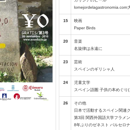
ガリシアのビール
lomejordelagastronomia.co
15
映画
Paper Birds
20
音楽
名旋律は永遠に
23
芸術
スペインのギリシャ人
24
児童文学
スペイン語圏 子供の本めぐり(1
26
その他
日本で活動するスペイン関連
第3回 関西外国語大学フラメンコ部 
8年ぶりのゼネスト バルセロ