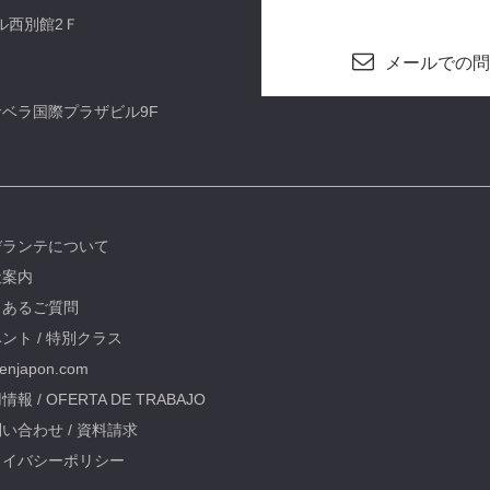
ビル西別館2Ｆ
メールでの問
カサベラ国際プラザビル9F
デランテについて
社案内
くあるご質問
ント / 特別クラス
oenjapon.com
情報 / OFERTA DE TRABAJO
い合わせ / 資料請求
ライバシーポリシー