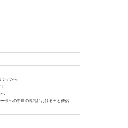
リシアから
ア！
森へ
テーラへの中世の巡礼における王と僧侶