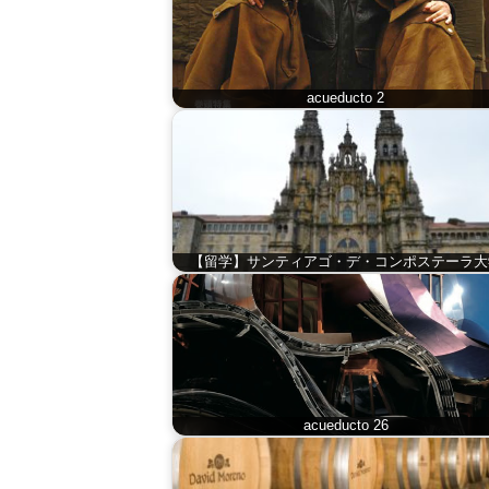
acueducto 2
【留学】サンティアゴ・デ・コンポステーラ大
acueducto 26