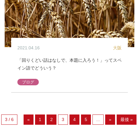
2021.04.16
大阪
「回りくどい話はなしで、本題に入ろう！」ってスペ
イン語でどういう？
ブログ
3 / 6
«
1
2
3
4
5
...
»
最後 »