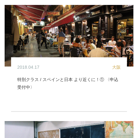
2018.04.17
大阪
特別クラス / スペインと日本 より近くに！① 〈申込
受付中〉
イベント / 特別クラス