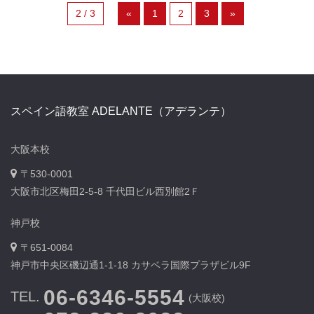
2 / 3
«
1
2
3
»
スペイン語教室 ADELANTE（アデランテ）
大阪本校
〒530-0001
大阪市北区梅田2-5-8 千代田ビル西別館2Ｆ
神戸校
〒651-0084
神戸市中央区磯辺通1-1-18 カサベラ国際プラザビル9F
06-6346-5554
TEL.
(大阪校)