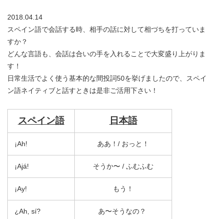
2018.04.14
スペイン語で会話する時、相手の話に対して相づちを打っていま
すか？
どんな言語も、会話は合いの手を入れることで大変盛り上がりま
す！
日常生活でよく使う基本的な間投詞50を挙げましたので、スペイ
ン語ネイティブと話すときは是非ご活用下さい！
スペイン語
日本語
¡Ah!
ああ！/ おっと！
¡Ajá!
そうか〜 / ふむふむ
¡Ay!
もう！
¿Ah, sí?
あ〜そうなの？