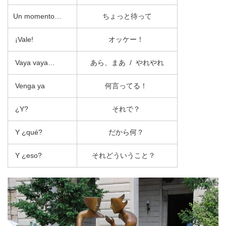
Un momento…
ちょっと待って
¡Vale!
オッケー！
Vaya vaya…
あら、まあ / やれやれ
Venga ya
何言ってる！
¿Y?
それで？
Y ¿qué?
だから何？
Y ¿eso?
それどういうこと？