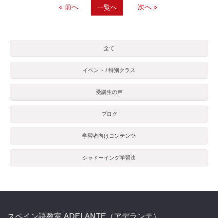
« 前へ
次へ »
一覧へ
全て
イベント / 特別クラス
受講生の声
ブログ
学習者向けコンテンツ
シャドーイング学習法
スペイン語教室 ADELANTE（アデランテ）