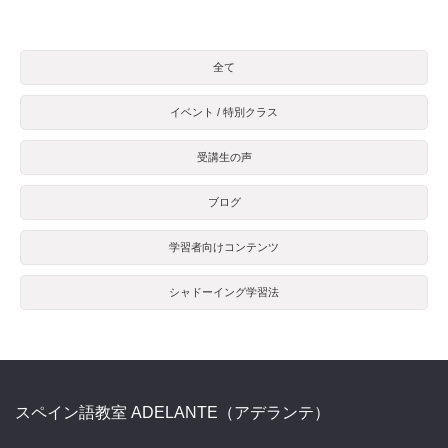
全て
イベント / 特別クラス
受講生の声
ブログ
学習者向けコンテンツ
シャドーイング学習法
スペイン語教室 ADELANTE（アデランテ）