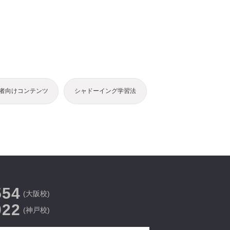
者向けコンテンツ
シャドーイング学習法
554
(大阪校)
022
(神戸校)