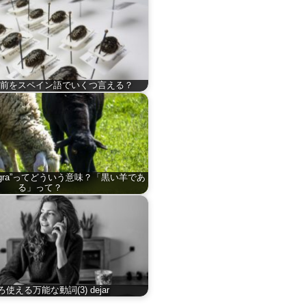
前をスペイン語でいくつ言える？
eja negra”ってどういう意味？「黒い羊であ
る」って？
使える万能な動詞(3) dejar