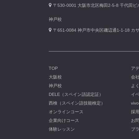
〒530-0001
大阪市北区梅田2-5-8 千代田
神戸校
〒651-0084
神戸市中央区磯辺通1-1-18 
TOP
ア
大阪校
会
神戸校
よ
DELE（スペイン語認定証）
イベ
西検（スペイン語技能検定）
viv
オンラインコース
採用
企業向けコース
お問
体験レッスン
プ