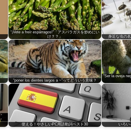
“¡Vete a freír espárragos!”「アスパラガスを炒めにい
け？？」
身近な虫の名
“Ser la ov
“poner los dientes largos a ~”ってどういう意味？
使える！やさしいPC用語動詞ベスト30
いろいろ