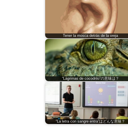
Tener la mosca detrás de la oreja
“Lágrimas de cocodrilo”の意味は？
“La letra con sangre entra”はどんな意味？