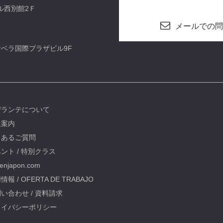
ビル西別館2Ｆ
メールでの問
カサベラ国際プラザビル9F
デランテについて
社案内
くあるご質問
ント / 特別クラス
oenjapon.com
情報 / OFERTA DE TRABAJO
い合わせ / 資料請求
ライバシーポリシー