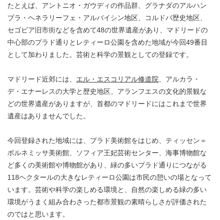
たとえば、アントニオ・ガウディの作品群、グラナダのアルハン
ブラ・ヘネラリーフェ・アルバイシン地区、コルドバ歴史地区、
セゴビア旧市街などを含めて48の世界遺産があり、マドリードの
中心部のプラド通りとレティーロ公園を含めた地域が今回49番目
として加わりました。芸術と科学の景観としての登録です。
マドリード近郊には、
エル・エスコリアル修道院
、アルカラ・
デ・エナーレスの大学と歴史地区、アランフエスの文化的景観な
どの世界遺産がありますが、首都のマドリードにはこれまで世界
遺産はありませんでした。
今回登録された地域には、プラド美術館をはじめ、ティッセン＝
ボルネミッサ美術館、ソフィア王妃芸術センター、海事博物館な
ど多くの美術館や博物館があり、緑の多いプラド通りにつながる
118ヘクタールの大きなレティーロ公園は市民の憩いの場となって
います。芸術や科学の楽しめる環境と、自然の楽しめる緑の多い
環境がうまく組み合わさった都市景観の素晴らしさが評価された
のではと思います。