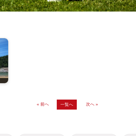
« 前へ
次へ »
一覧へ