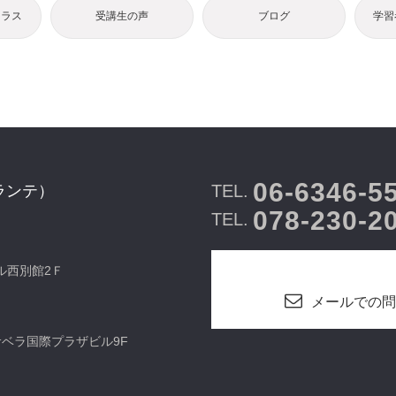
クラス
受講生の声
ブログ
学習
06-6346-5
TEL.
ランテ）
078-230-2
TEL.
ビル西別館2Ｆ
メールでの問
カサベラ国際プラザビル9F