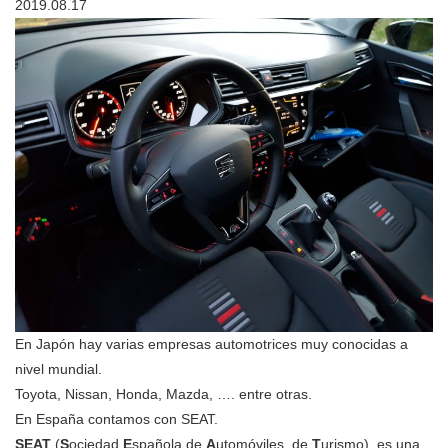
2019.08.17
En Japón hay varias empresas automotrices muy conocidas a
nivel mundial.
Toyota, Nissan, Honda, Mazda, …. entre otras.
En España contamos con SEAT.
SEAT
(
S
ociedad
E
spañola de
A
utomóviles de
T
urismo), es una