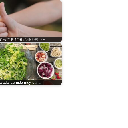
知ってる？“Sí”の他の言い方
alada, comida muy sana