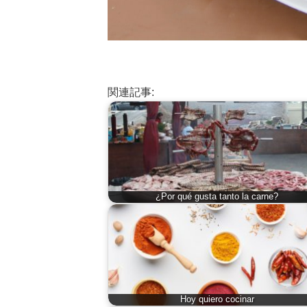
関連記事:
¿Por qué gusta tanto la carne?
Hoy quiero cocinar