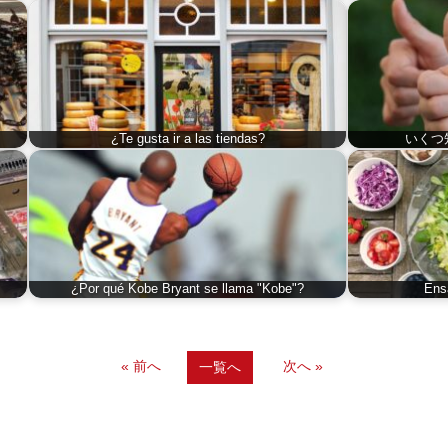
¿Te gusta ir a las tiendas?
いくつ
¿Por qué Kobe Bryant se llama "Kobe"?
Ens
« 前へ
次へ »
一覧へ