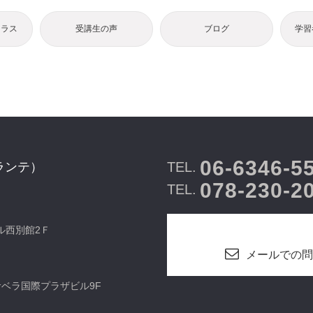
クラス
受講生の声
ブログ
学習
06-6346-5
TEL.
ランテ）
078-230-2
TEL.
ビル西別館2Ｆ
メールでの問
カサベラ国際プラザビル9F