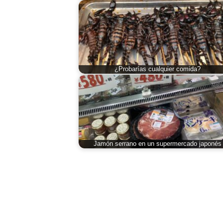
¿Probarías cualquier comida?
Jamón serrano en un supermercado japonés