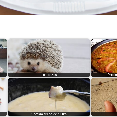
Los erizos
Paell
Comida típica de Suiza