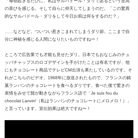
「毎朝起きるたびに、私はサルバドール・ダリであるという至高
の喜びを感じる。そして自らに仰天してしまうのだ。「この驚異
的なサルバドール・ダリをして今日お前は何をするのだ？」
……などなど。ついつい惹きこまれてしまうダリ節。ここまで自
分に神秘を感じる人間になりたいものですねー！
ところで広告業でも才能も見せたダリ。日本でもおなじみのチュ
ッパチャップスのロゴデザインを手がけたことは有名ですが、他
にもチョコレート商品でテレビCM出演も果たしているのです。そ
れがこちらのビデオ。1968年に放送されたもので、フランスの銘
菓ランバンのチョコレートを食べるダリです。食べた後で驚きの
表情をみせて髭が動きながらフランス語で「Je suis fou du
chocolat Lanvin!（私はランバンのチョコレートにメロメロ！）」
と言っています。宣伝効果は絶大ですね〜！