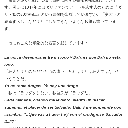
名言を多くの残した彼は自身に関する書物も複数残していま
す。例えば1947年にはダリファンでアートを志す人のために『ダ
リ・私の50の秘伝』という書物を出版していますが、「妻ガラと
結婚すべし」などダリにしかできないようなお題も書いていま
す。
他にもこんな印象的な名言を残しています：
La única diferencia entre un loco y Dalí, es que Dalí no está
loco.
「狂人とダリのただひとつの違い、それはダリは狂人ではないと
いうことだ」
Yo no tomo drogas. Yo soy una droga.
「私はドラッグをしない。私自身がドラッグだ」
Cada mañana, cuando me levanto, siento un placer
supremo, el placer de ser Salvador Dalí, y me sorprende con
asombro: “¿Qué vas a hacer hoy con el prodigioso Salvador
Dalí?”