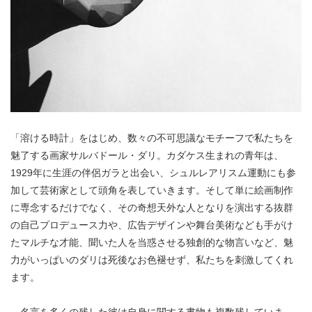
「溶ける時計」をはじめ、数々の不可思議なモチーフで私たちを
魅了する画家サルバドール・ダリ。カダケス生まれの青年は、
1929年に生涯の伴侶ガラと出会い、シュルレアリスム運動にも参
加して芸術家として頭角を表していきます。そして単に絵画制作
に専念するだけでなく、その奇想天外な人となりを演出する抜群
の自己プロデュース力や、広告デザインや舞台美術なども手がけ
たマルチな才能、聞いた人を当惑させる独創的な物言いなど、魅
力がいっぱいのダリは死後なお色褪せず、私たちを刺激してくれ
ます。