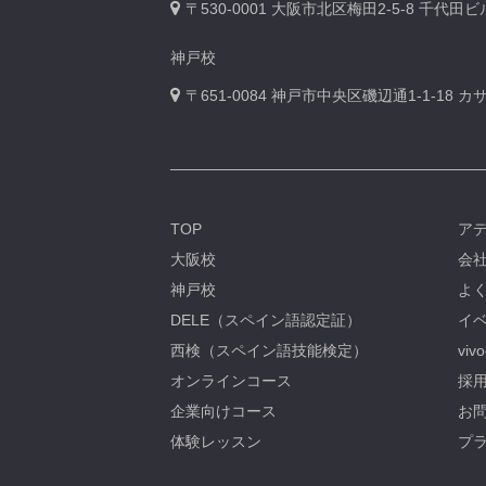
〒530-0001
大阪市北区梅田2-5-8 千代田
神戸校
〒651-0084
神戸市中央区磯辺通1-1-18 
TOP
ア
大阪校
会
神戸校
よ
DELE（スペイン語認定証）
イベ
西検（スペイン語技能検定）
viv
オンラインコース
採用
企業向けコース
お問
体験レッスン
プ