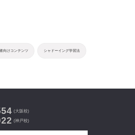
者向けコンテンツ
シャドーイング学習法
554
(大阪校)
022
(神戸校)