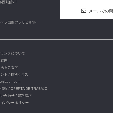
ビル西別館2Ｆ
メールでの問
カサベラ国際プラザビル9F
デランテについて
社案内
くあるご質問
ント / 特別クラス
oenjapon.com
情報 / OFERTA DE TRABAJO
い合わせ / 資料請求
ライバシーポリシー