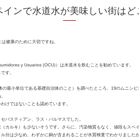
ペインで水道水が美味しい街はど
とは健康のために大切ですね。
nsumidores y Usuarios (OCU)）は水道水を飲むことを勧めています。
らです。
治体の最小単位である基礎自治体のこと）を調べたところ、19のムニシピ
ね。
いわけではないことも認めています。
・セバスティアン、ラス・パルマスでした。
素（カルキ）も少ないそうです。さらに、汚染物質もなく、値段もスペ
ラル分は少なめ。わずかに銅が含まれることが水質検査でわかりました