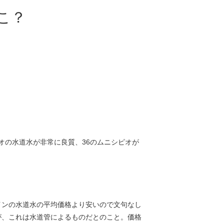
こ？
オの水道水が非常に良質、36のムニシピオが
インの水道水の平均価格より安いので文句なし
が、これは水道管によるものだとのこと。価格