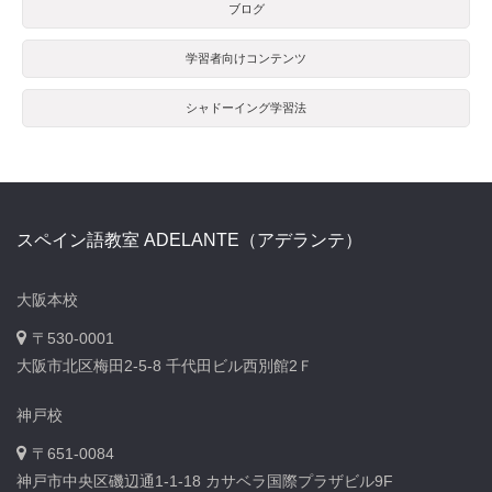
ブログ
学習者向けコンテンツ
シャドーイング学習法
スペイン語教室 ADELANTE（アデランテ）
大阪本校
〒530-0001
大阪市北区梅田2-5-8 千代田ビル西別館2Ｆ
神戸校
〒651-0084
神戸市中央区磯辺通1-1-18 カサベラ国際プラザビル9F