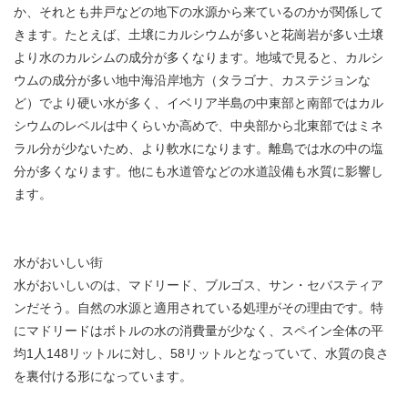
か、それとも井戸などの地下の水源から来ているのかが関係して
きます。たとえば、土壌にカルシウムが多いと花崗岩が多い土壌
より水のカルシムの成分が多くなります。地域で見ると、カルシ
ウムの成分が多い地中海沿岸地方（タラゴナ、カステジョンな
ど）でより硬い水が多く、イベリア半島の中東部と南部ではカル
シウムのレベルは中くらいか高めで、中央部から北東部ではミネ
ラル分が少ないため、より軟水になります。離島では水の中の塩
分が多くなります。他にも水道管などの水道設備も水質に影響し
ます。
水がおいしい街
水がおいしいのは、マドリード、ブルゴス、サン・セバスティア
ンだそう。自然の水源と適用されている処理がその理由です。特
にマドリードはボトルの水の消費量が少なく、スペイン全体の平
均1人148リットルに対し、58リットルとなっていて、水質の良さ
を裏付ける形になっています。