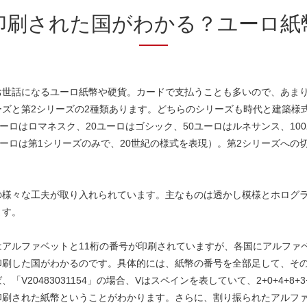
印刷された国がわかる？ユーロ紙
お世話になるユーロ紙幣や硬貨。カードで支払うことも多いので、あま
ズと第2シリーズの2種類あります。どちらのシリーズも時代と建築様
ーロはロマネスク、20ユーロはゴシック、50ユーロはルネサンス、10
ーロは第1シリーズのみで、20世紀の様式を表現）。第2シリーズへの切
の様々な工夫が取り入れられています。主なものは透かし模様とホログ
ます。
アルファベットと11桁の番号が印刷されていますが、各国にアルファ
刷した国がわかるのです。具体的には、紙幣の番号を全部足して、その
483031154」の場合、Vはスペインを表していて、2+0+4+8+3+0+3
印刷された紙幣ということがわかります。さらに、割り振られたアルフ