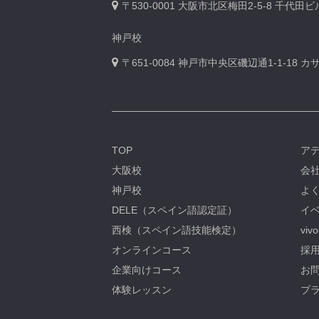
〒530-0001
大阪市北区梅田2-5-8 千代田
神戸校
〒651-0084
神戸市中央区磯辺通1-1-18 
TOP
ア
大阪校
会
神戸校
よ
DELE（スペイン語認定証）
イベ
西検（スペイン語技能検定）
viv
オンラインコース
採用
企業向けコース
お問
体験レッスン
プ