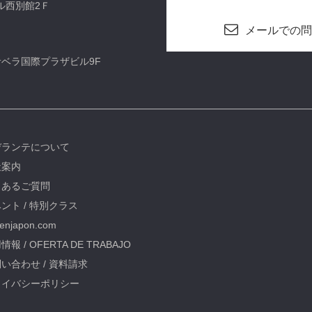
ビル西別館2Ｆ
メールでの問
カサベラ国際プラザビル9F
デランテについて
社案内
くあるご質問
ント / 特別クラス
oenjapon.com
情報 / OFERTA DE TRABAJO
い合わせ / 資料請求
ライバシーポリシー