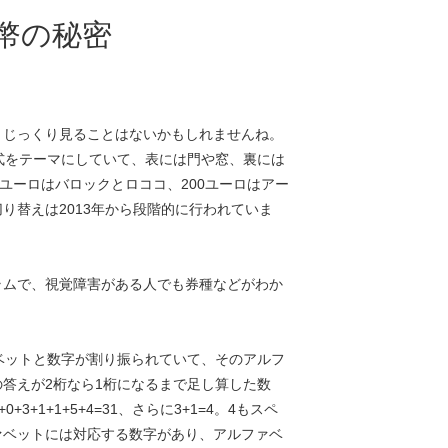
幣の秘密
りじっくり見ることはないかもしれませんね。
式をテーマにしていて、表には門や窓、裏には
0ユーロはバロックとロココ、200ユーロはアー
り替えは2013年から段階的に行われていま
ラムで、視覚障害がある人でも券種などがわか
ベットと数字が割り振られていて、そのアルフ
答えが2桁なら1桁になるまで足し算した数
+1+1+5+4=31、さらに3+1=4。4もスペ
ァベットには対応する数字があり、アルファベ