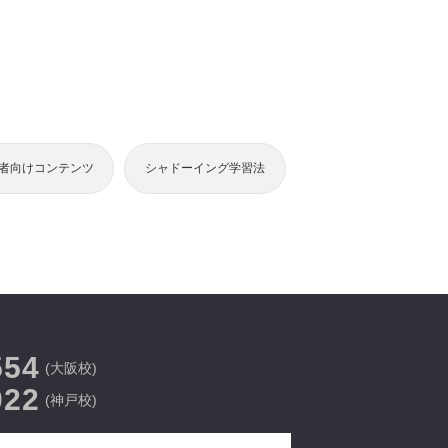
者向けコンテンツ
シャドーイング学習法
554
(大阪校)
022
(神戸校)