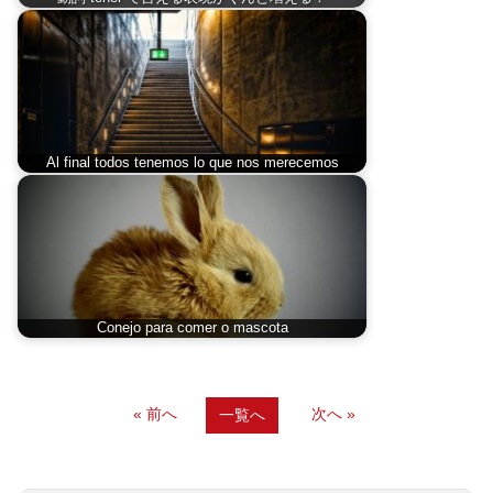
Al final todos tenemos lo que nos merecemos
Conejo para comer o mascota
« 前へ
次へ »
一覧へ