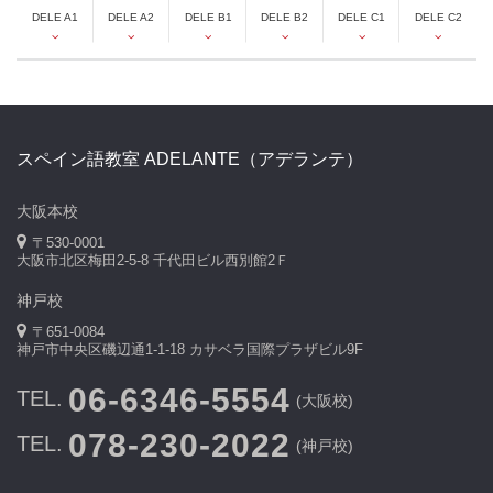
DELE A1
DELE A2
DELE B1
DELE B2
DELE C1
DELE C2
スペイン語教室 ADELANTE（アデランテ）
大阪本校
〒530-0001
大阪市北区梅田2-5-8 千代田ビル西別館2Ｆ
神戸校
〒651-0084
神戸市中央区磯辺通1-1-18 カサベラ国際プラザビル9F
06-6346-5554
TEL.
(大阪校)
078-230-2022
TEL.
(神戸校)