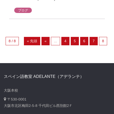
ブログ
8 / 8
« 先頭
«
...
4
5
6
7
8
スペイン語教室 ADELANTE（アデランテ）
大阪本校
〒530-0001
大阪市北区梅田2-5-8 千代田ビル西別館2Ｆ